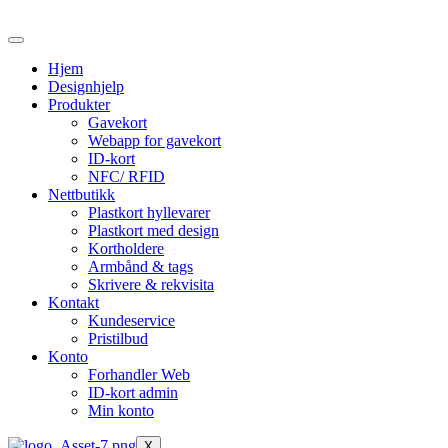
Skip
to
the
Hjem
content
Designhjelp
Produkter
Gavekort
Webapp for gavekort
ID-kort
NFC/ RFID
Nettbutikk
Plastkort hyllevarer
Plastkort med design
Kortholdere
Armbånd & tags
Skrivere & rekvisita
Kontakt
Kundeservice
Pristilbud
Konto
Forhandler Web
ID-kort admin
Min konto
X