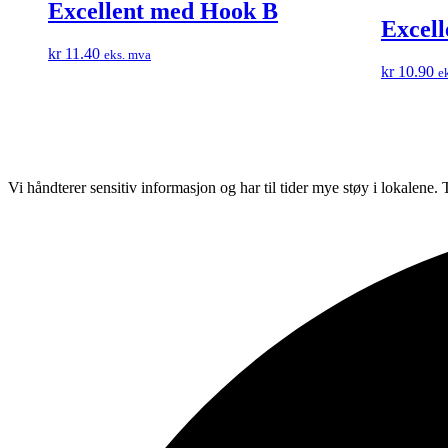
Excellent med Hook B
Excell
Dette
kr
11.40
eks. mva
produktet
kr
10.90
e
har
flere
varianter.
Alternativene
kan
velges
Vi håndterer sensitiv informasjon og har til tider mye støy i lokalene
på
produktsiden