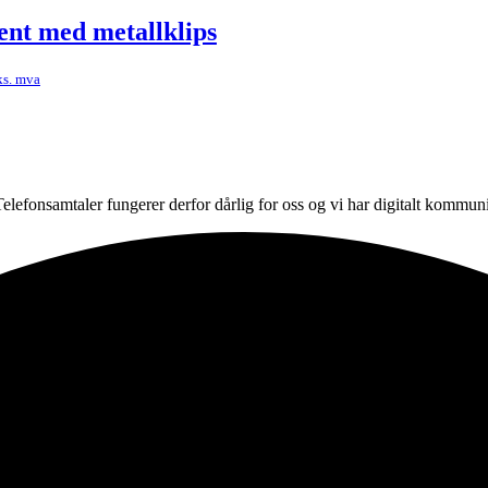
ent med metallklips
Dette
ks. mva
produktet
har
flere
varianter.
Alternativene
kan
. Telefonsamtaler fungerer derfor dårlig for oss og vi har digitalt komm
velges
på
produktsiden