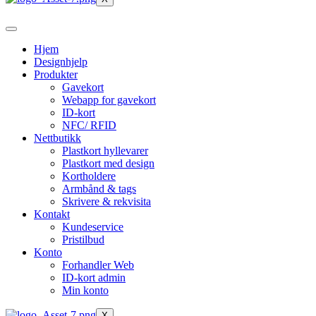
Hjem
Designhjelp
Produkter
Gavekort
Webapp for gavekort
ID-kort
NFC/ RFID
Nettbutikk
Plastkort hyllevarer
Plastkort med design
Kortholdere
Armbånd & tags
Skrivere & rekvisita
Kontakt
Kundeservice
Pristilbud
Konto
Forhandler Web
ID-kort admin
Min konto
X