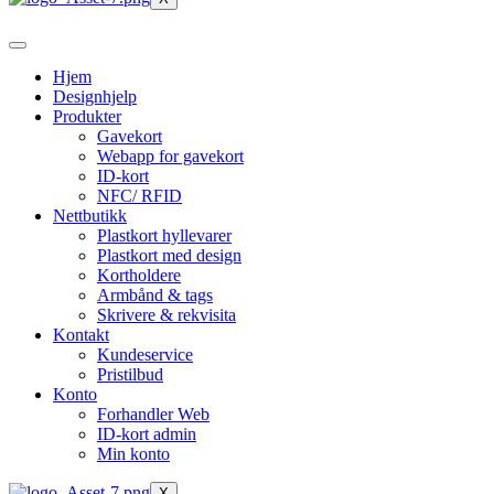
Hjem
Designhjelp
Produkter
Gavekort
Webapp for gavekort
ID-kort
NFC/ RFID
Nettbutikk
Plastkort hyllevarer
Plastkort med design
Kortholdere
Armbånd & tags
Skrivere & rekvisita
Kontakt
Kundeservice
Pristilbud
Konto
Forhandler Web
ID-kort admin
Min konto
X