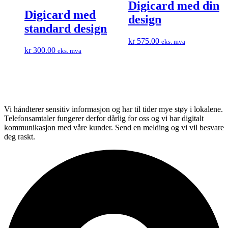
Digicard med din
Digicard med
design
standard design
kr
575.00
eks. mva
kr
300.00
eks. mva
Vi håndterer sensitiv informasjon og har til tider mye støy i lokalene.
Telefonsamtaler fungerer derfor dårlig for oss og vi har digitalt
kommunikasjon med våre kunder. Send en melding og vi vil besvare
deg raskt.