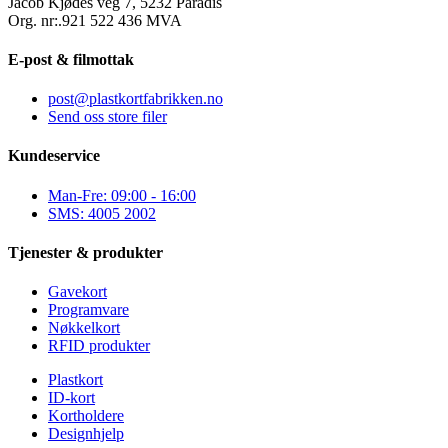
Jacob Kjødes veg 7, 5232 Paradis
Org. nr:.921 522 436 MVA
E-post & filmottak
post@plastkortfabrikken.no
Send oss store filer
Kundeservice
Man-Fre: 09:00 - 16:00
SMS: 4005 2002
Tjenester & produkter
Gavekort
Programvare
Nøkkelkort
RFID produkter
Plastkort
ID-kort
Kortholdere
Designhjelp