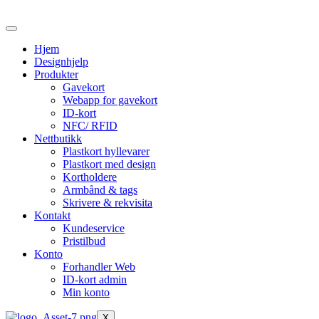
Skip
to
the
Hjem
content
Designhjelp
Produkter
Gavekort
Webapp for gavekort
ID-kort
NFC/ RFID
Nettbutikk
Plastkort hyllevarer
Plastkort med design
Kortholdere
Armbånd & tags
Skrivere & rekvisita
Kontakt
Kundeservice
Pristilbud
Konto
Forhandler Web
ID-kort admin
Min konto
X