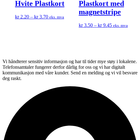
Hvite Plastkort
Plastkort med
magnetstripe
Prisområde:
Dette
kr
2.20
–
kr
3.70
eks. mva
kr 2.20
produktet
Prisområde:
Dette
kr
3.50
–
kr
9.45
eks. mva
til
har
kr 3.50
produk
kr 3.70
flere
til
har
varianter.
kr 9.45
flere
Alternativene
varian
kan
Altern
velges
kan
Vi håndterer sensitiv informasjon og har til tider mye støy i lokalene.
på
velges
Telefonsamtaler fungerer derfor dårlig for oss og vi har digitalt
produktsiden
på
kommunikasjon med våre kunder. Send en melding og vi vil besvare
produ
deg raskt.