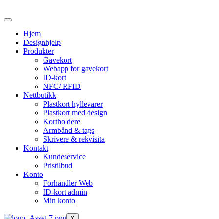
Skip
to
the
Hjem
content
Designhjelp
Produkter
Gavekort
Webapp for gavekort
ID-kort
NFC/ RFID
Nettbutikk
Plastkort hyllevarer
Plastkort med design
Kortholdere
Armbånd & tags
Skrivere & rekvisita
Kontakt
Kundeservice
Pristilbud
Konto
Forhandler Web
ID-kort admin
Min konto
X