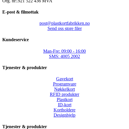
Org. nr:.921 522 436 MVA
E-post & filmottak
post@plastkortfabrikken.no
Send oss store filer
Kundeservice
Man-Fre: 09:00 - 16:00
SMS: 4005 2002
Tjenester & produkter
Gavekort
Programvare
Nøkkelkort
RFID produkter
Plastkort
ID-kort
Kortholdere
Designhjelp
Tjenester & produkter