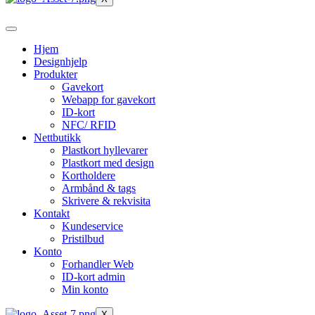
Hjem
Designhjelp
Produkter
Gavekort
Webapp for gavekort
ID-kort
NFC/ RFID
Nettbutikk
Plastkort hyllevarer
Plastkort med design
Kortholdere
Armbånd & tags
Skrivere & rekvisita
Kontakt
Kundeservice
Pristilbud
Konto
Forhandler Web
ID-kort admin
Min konto
X