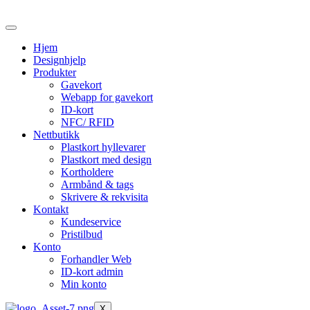
Skip
to
the
Hjem
content
Designhjelp
Produkter
Gavekort
Webapp for gavekort
ID-kort
NFC/ RFID
Nettbutikk
Plastkort hyllevarer
Plastkort med design
Kortholdere
Armbånd & tags
Skrivere & rekvisita
Kontakt
Kundeservice
Pristilbud
Konto
Forhandler Web
ID-kort admin
Min konto
X