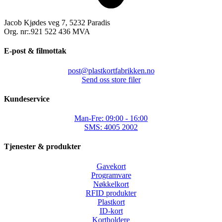
Jacob Kjødes veg 7, 5232 Paradis
Org. nr:.921 522 436 MVA
E-post & filmottak
post@plastkortfabrikken.no
Send oss store filer
Kundeservice
Man-Fre: 09:00 - 16:00
SMS: 4005 2002
Tjenester & produkter
Gavekort
Programvare
Nøkkelkort
RFID produkter
Plastkort
ID-kort
Kortholdere