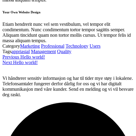
Your Own Website Design
Etiam hendrerit nunc vel sem vestibulum, vel tempor elit
condimentum. Nunc condimentum tortor tempor sagittis semper.
Aliquam tincidunt quam non tortor mollis cursus. Ut tempor felis id
massa aliquam tempus.
Category
Marketing
Professional
Technology
Users
Tags
appriasial
Management
Quality
Innleggsnavigasjon
Previous
Previous
Hello world!
Post
Next
Next
Hello world!
Post
Vi håndterer sensitiv informasjon og har til tider mye støy i lokalene.
Telefonsamtaler fungerer derfor dårlig for oss og vi har digitalt
kommunikasjon med våre kunder. Send en melding og vi vil besvare
deg raskt.