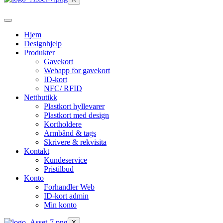
Hjem
Designhjelp
Produkter
Gavekort
Webapp for gavekort
ID-kort
NFC/ RFID
Nettbutikk
Plastkort hyllevarer
Plastkort med design
Kortholdere
Armbånd & tags
Skrivere & rekvisita
Kontakt
Kundeservice
Pristilbud
Konto
Forhandler Web
ID-kort admin
Min konto
X