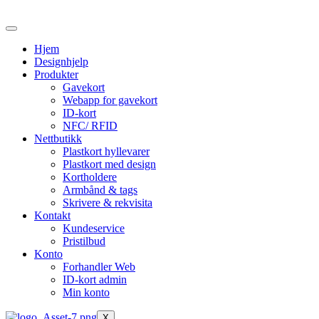
Skip
to
the
Hjem
content
Designhjelp
Produkter
Gavekort
Webapp for gavekort
ID-kort
NFC/ RFID
Nettbutikk
Plastkort hyllevarer
Plastkort med design
Kortholdere
Armbånd & tags
Skrivere & rekvisita
Kontakt
Kundeservice
Pristilbud
Konto
Forhandler Web
ID-kort admin
Min konto
X