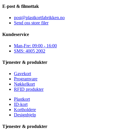
E-post & filmottak
post@plastkortfabrikken.no
Send oss store filer
Kundeservice
Man-Fre: 09:00 - 16:00
SMS: 4005 2002
Tjenester & produkter
Gavekort
Programvare
Nøkkelkort
RFID produkter
Plastkort
ID-kort
Kortholdere
Designhjelp
Tjenester & produkter