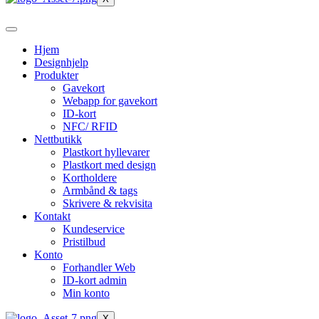
Hjem
Designhjelp
Produkter
Gavekort
Webapp for gavekort
ID-kort
NFC/ RFID
Nettbutikk
Plastkort hyllevarer
Plastkort med design
Kortholdere
Armbånd & tags
Skrivere & rekvisita
Kontakt
Kundeservice
Pristilbud
Konto
Forhandler Web
ID-kort admin
Min konto
X