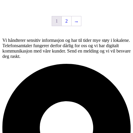
flere
varianter.
Alternativene
1
2
→
kan
velges
på
produktsiden
Vi håndterer sensitiv informasjon og har til tider mye støy i lokalene.
Telefonsamtaler fungerer derfor dårlig for oss og vi har digitalt
kommunikasjon med våre kunder. Send en melding og vi vil besvare
deg raskt.