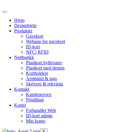
Skip
to
the
Hjem
content
Designhjelp
Produkter
Gavekort
Webapp for gavekort
ID-kort
NFC/ RFID
Nettbutikk
Plastkort hyllevarer
Plastkort med design
Kortholdere
Armbånd & tags
Skrivere & rekvisita
Kontakt
Kundeservice
Pristilbud
Konto
Forhandler Web
ID-kort admin
Min konto
X