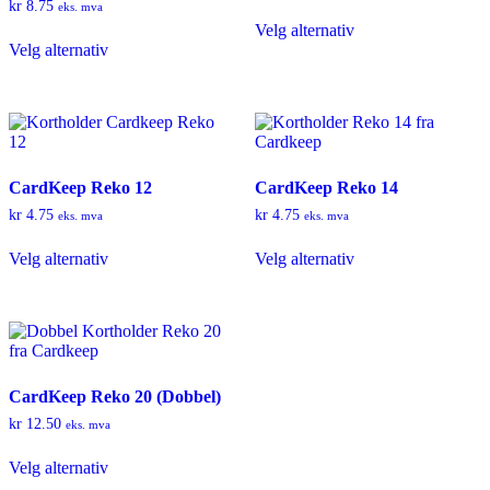
produktsiden
kr 25.00
kr
8.75
eks. mva
Dette
til
Velg alternativ
Dette
produktet
kr 25.90
Velg alternativ
produktet
har
har
flere
flere
varianter.
varianter.
Alternativene
Alternativene
kan
kan
velges
velges
på
CardKeep Reko 12
CardKeep Reko 14
på
produktsiden
produktsiden
kr
4.75
kr
4.75
eks. mva
eks. mva
Dette
Dette
Velg alternativ
Velg alternativ
produktet
produktet
har
har
flere
flere
varianter.
varianter.
Alternativene
Alternativene
kan
kan
velges
velges
CardKeep Reko 20 (Dobbel)
på
på
produktsiden
produktsiden
kr
12.50
eks. mva
Dette
Velg alternativ
produktet
har