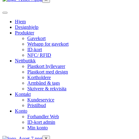
Hjem
Designhjelp
Produkter
Gavekort
Webapp for gavekort
ID-kort
NFC/ RFID
Nettbutikk
Plastkort hyllevarer
Plastkort med design
Kortholdere
Armbånd & tags
Skrivere & rekvisita
Kontakt
Kundeservice
Pristilbud
Konto
Forhandler Web
ID-kort admin
Min konto
X