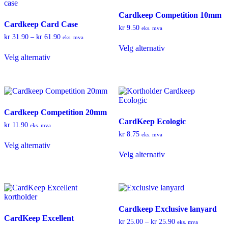
Cardkeep Competition 10mm
Cardkeep Card Case
kr
9.50
eks. mva
Prisområde:
kr
31.90
–
kr
61.90
eks. mva
Dette
kr 31.90
Velg alternativ
Dette
produktet
til
Velg alternativ
produktet
har
kr 61.90
har
flere
flere
varianter.
varianter.
Alternativene
Alternativene
kan
kan
velges
Cardkeep Competition 20mm
velges
på
CardKeep Ecologic
på
produktsiden
kr
11.90
eks. mva
produktsiden
kr
8.75
eks. mva
Dette
Velg alternativ
produktet
Dette
Velg alternativ
har
produktet
flere
har
varianter.
flere
Alternativene
varianter.
kan
Alternativene
velges
kan
Cardkeep Exclusive lanyard
på
velges
CardKeep Excellent
produktsiden
på
Prisområde:
kr
25.00
–
kr
25.90
eks. mva