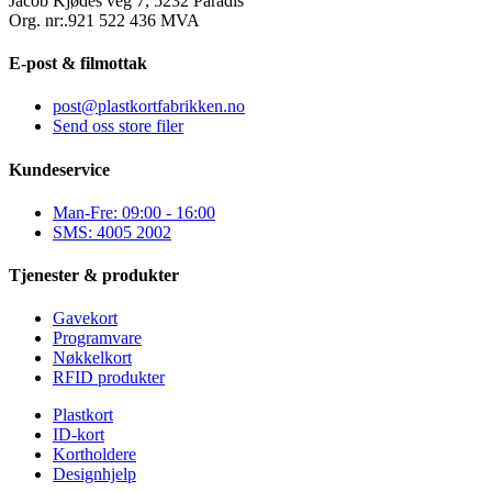
Jacob Kjødes veg 7, 5232 Paradis
Org. nr:.921 522 436 MVA
E-post & filmottak
post@plastkortfabrikken.no
Send oss store filer
Kundeservice
Man-Fre: 09:00 - 16:00
SMS: 4005 2002
Tjenester & produkter
Gavekort
Programvare
Nøkkelkort
RFID produkter
Plastkort
ID-kort
Kortholdere
Designhjelp