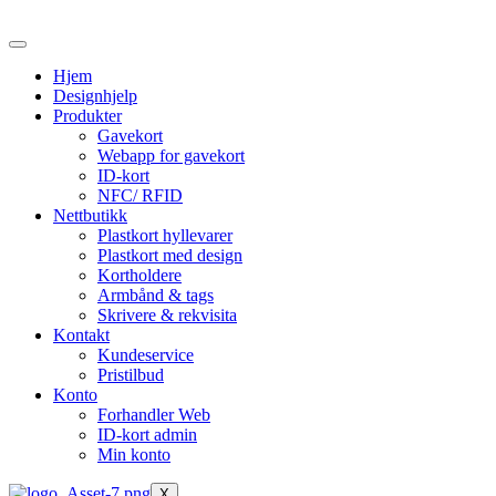
Skip
to
the
Hjem
content
Designhjelp
Produkter
Gavekort
Webapp for gavekort
ID-kort
NFC/ RFID
Nettbutikk
Plastkort hyllevarer
Plastkort med design
Kortholdere
Armbånd & tags
Skrivere & rekvisita
Kontakt
Kundeservice
Pristilbud
Konto
Forhandler Web
ID-kort admin
Min konto
X