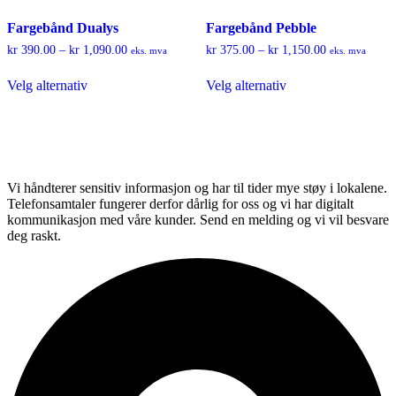
Fargebånd Dualys
Fargebånd Pebble
Prisområde:
Prisområde:
kr
390.00
–
kr
1,090.00
kr
375.00
–
kr
1,150.00
eks. mva
eks. mva
kr 390.00
kr 375.00
Dette
Dette
til
til
Velg alternativ
Velg alternativ
produktet
produktet
kr 1,090.00
kr 1,150.00
har
har
flere
flere
varianter.
varianter.
Alternativene
Alternativene
kan
kan
velges
velges
Vi håndterer sensitiv informasjon og har til tider mye støy i lokalene.
på
på
Telefonsamtaler fungerer derfor dårlig for oss og vi har digitalt
produktsiden
produktsiden
kommunikasjon med våre kunder. Send en melding og vi vil besvare
deg raskt.