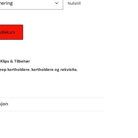
Nullstill
ndlekurv
,
Klips & Tilbehør
eep kortholdere
,
kortholdere og rekvisita
,
sjon