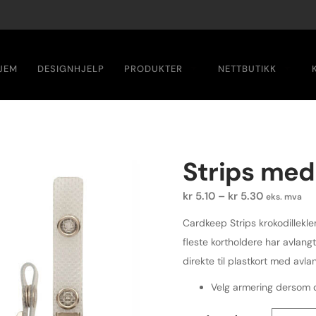
JEM
DESIGNHJELP
PRODUKTER
NETTBUTIKK
Strips med
kr
5.10
–
kr
5.30
eks. mva
Cardkeep Strips krokodillekle
fleste kortholdere har avlangt
direkte til plastkort med avlan
Velg armering dersom d