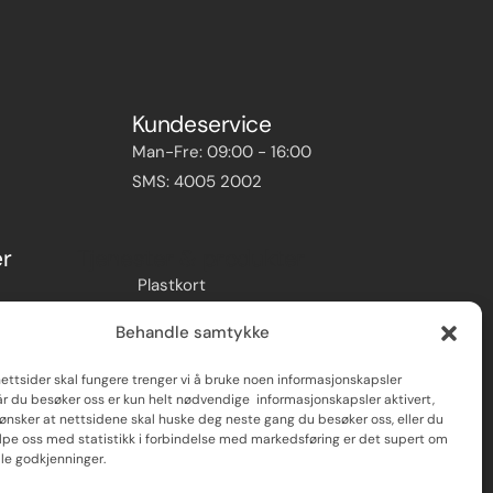
Kundeservice
Man-Fre: 09:00 - 16:00
SMS: 4005 2002
er
Tjenester & produkter
Plastkort
ID-kort
Behandle samtykke
Kortholdere
Designhjelp
nettsider skal fungere trenger vi å bruke noen informasjonskapsler
år du besøker oss er kun helt nødvendige informasjonskapsler aktivert,
nsker at nettsidene skal huske deg neste gang du besøker oss, eller du
elpe oss med statistikk i forbindelse med markedsføring er det supert om
lle godkjenninger.