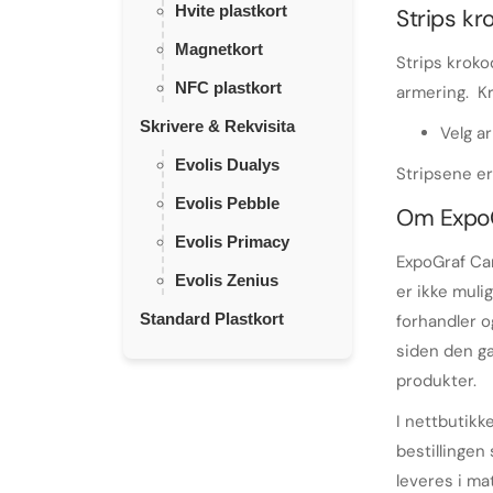
Hvite plastkort
Strips kr
Magnetkort
Strips krok
NFC plastkort
armering
.
Kro
Skrivere & Rekvisita
Velg a
Evolis Dualys
Stripsene er
Evolis Pebble
Om Expo
Evolis Primacy
ExpoGraf Car
Evolis Zenius
er ikke muli
Standard Plastkort
forhandler o
siden den ga
produkter.
I nettbutikk
bestillingen 
leveres i ma