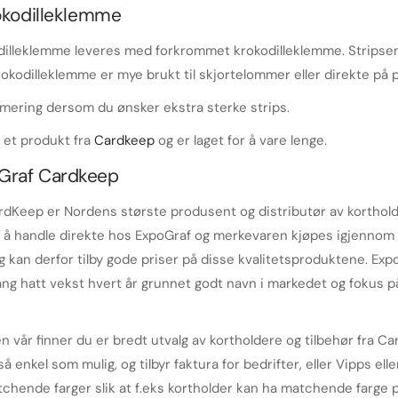
okodilleklemme
odilleklemme leveres med forkrommet
krokodilleklemme
.
Stripse
kodilleklemme er mye brukt til skjortelommer eller direkte på p
rmering dersom du ønsker ekstra sterke strips.
 et produkt fra
Cardkeep
og er laget for å vare lenge.
Graf Cardkeep
dKeep er Nordens største produsent og distributør av kortholder
g å handle direkte hos ExpoGraf og merkevaren kjøpes igjennom f
g kan derfor tilby gode priser på disse kvalitetsproduktene. Expo
ng hatt vekst hvert år grunnet godt navn i markedet og fokus p
en vår finner du er bredt utvalg av kortholdere og tilbehør fra Car
så enkel som mulig, og tilbyr faktura for bedrifter, eller Vipps ell
tchende farger slik at f.eks kortholder kan ha matchende farge på 