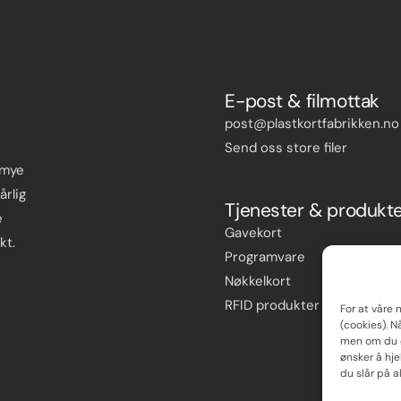
E-post & filmottak
post@plastkortfabrikken.no
Send oss store filer
 mye
årlig
Tjenester & produkt
e
Gavekort
kt.
Programvare
Nøkkelkort
RFID produkter
For at våre 
(cookies). N
men om du ø
ønsker å hj
du slår på a