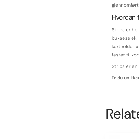
gjennomført 
Hvordan f
Strips er he
bukseseleklip
kortholder e
festet til ko
Strips er en
Er du usikke
Relat