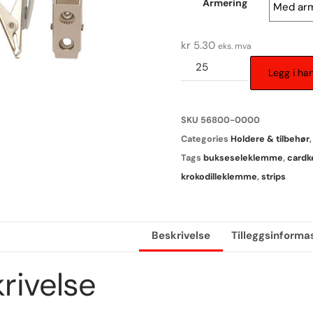
Armering
kr
5.30
eks. mva
Legg i ha
SKU
56800-0000
Categories
Holdere & tilbehør
Tags
bukseseleklemme
,
cardk
krokodilleklemme
,
strips
Beskrivelse
Tilleggsinforma
rivelse