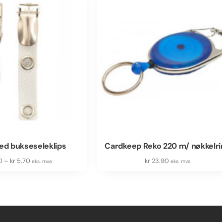
ed bukseseleklips
Cardkeep Reko 220 m/ nøkkelr
0
–
kr
5.70
kr
23.90
eks. mva
eks. mva