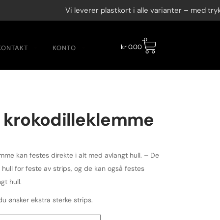
Vi leverer plastkort i alle varianter – med trykk, N
0
kr
0.00
KONTAKT
KONTO
 krokodilleklemme
mme kan festes direkte i alt med avlangt hull. – De
 hull for feste av strips, og de kan også festes
gt hull.
u ønsker ekstra sterke strips.